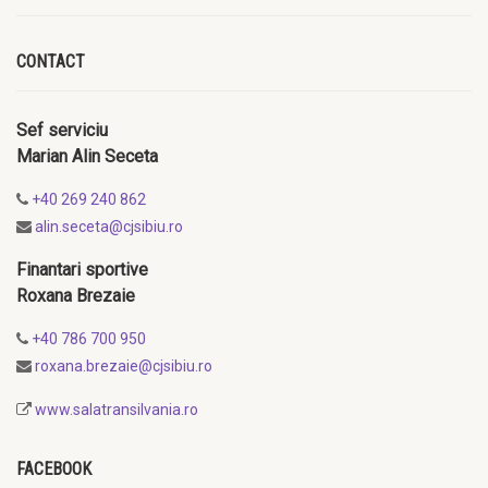
CONTACT
Sef serviciu
Marian Alin Seceta
+40 269 240 862
alin.seceta@cjsibiu.ro
Finantari sportive
Roxana Brezaie
+40 786 700 950
roxana.brezaie@cjsibiu.ro
www.salatransilvania.ro
FACEBOOK